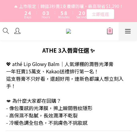
7
7
9
5
8
6
0
2
1
3
6
3
3
5
1
4
6
9
2
🔥 上市限定｜韓國3秒賣1支養膚防曬，最高現省 $1,290！
6
6
8
4
7
9
5
9
1
0
2
5
⚡ 別錯過！8 月所有優惠活動 | 點我一次看
2
2
4
:
0
3
:
5
8
:
1
5
立即逛逛
5
7
3
6
8
4
8
0
1
4
Days
Hours
Minutes
Seconds
1
1
3
2
4
7
0
4
4
6
2
5
7
3
7
0
3
0
0
2
1
3
6
3
3
5
1
4
6
9
2
🔥 上市限定｜韓國3秒賣1支養膚防曬，最高現省 $1,290！
6
2
1
0
2
5
2
2
4
:
0
3
:
5
8
:
1
5
立即逛逛
1
0
1
4
Days
Hours
Minutes
Seconds
1
1
3
2
4
7
0
4
0
0
3
0
0
2
1
3
6
3
ATHE 3入唇膏任選 ✨
2
1
0
2
5
2
1
0
1
4
1
💖 athé Lip Glowy Balm｜人氣爆棚的潤唇光澤膏
0
0
3
0
一年狂賣15萬支、Kakao送禮排行第一名！
2
這支唇膏不只好看，還超好用，連新色都讓人想立刻入
1
手！
0
💋 為什麼大家都在回購？
- 像包覆感的光澤膜，擦上瞬間唇紋隱形
- 高保濕不黏膩，長效潤澤不乾裂
- 冷暖色調全包色，不挑膚色不挑妝感