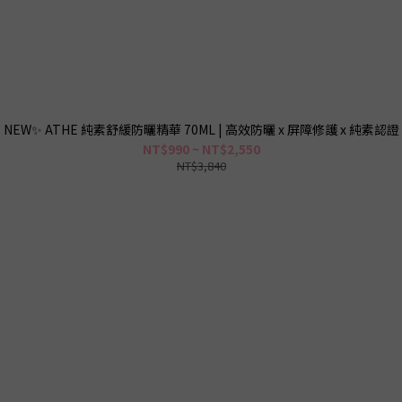
NEW✨ ATHE 純素舒緩防曬精華 70ML | 高效防曬 x 屏障修護 x 純素認證
NT$990 ~ NT$2,550
NT$3,840