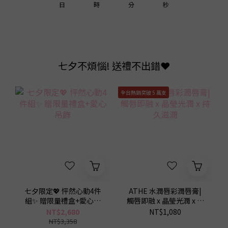
1
0
1
0
1
1
3
日
時
分
秒
0
0
0
0
2
1
0
七夕不煩惱! 送禮不出錯❤️
全台熱銷突破 5 萬支
七夕限定💖 怦然心動4件
ATHE 水潤唇彩潤唇膏|
組✨ 贈限量禮盒+愛心吊
觸唇即融 x 晶瑩光潤 x 持
9
9
9
飾
久滋潤
NT$2,680
NT$1,080
NT$3,358