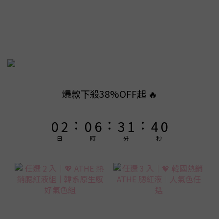
8
8
9
8
7
9
7
8
7
6
8
6
9
7
6
5
7
5
8
6
9
5
4
6
4
7
5
8
4
3
5
3
9
6
4
7
3
2
4
2
8
5
3
6
2
爆款下殺38%OFF起 🔥
1
3
1
7
4
2
5
1
:
:
:
0
2
0
6
3
1
4
0
1
5
2
0
3
日
時
分
秒
0
4
1
2
3
0
1
2
0
1