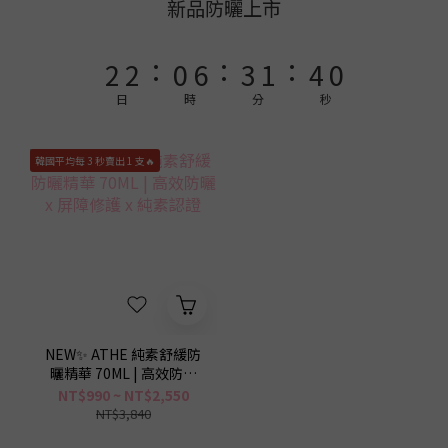
4
4
2
8
5
3
6
2
新品防曬上市
3
3
1
7
4
2
5
1
:
:
:
2
2
0
6
3
1
4
0
1
1
5
2
0
3
日
時
分
秒
0
0
4
1
2
3
0
1
韓國平均每 3 秒賣出 1 支🔥
2
0
1
0
NEW✨ ATHE 純素舒緩防
曬精華 70ML | 高效防曬
x 屏障修護 x 純素認證
NT$990 ~ NT$2,550
NT$3,840