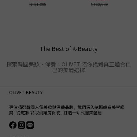
NT$1,098
NT$2,089
The Best of K-Beauty
探索韓國美妝、保養，OLIVET 陪你找到真正適合自
己的美麗選擇
OLIVET BEAUTY
專注精選韓國人氣美妝與保養品牌 , 我們深入挖掘韓系美學趨
勢 , 從底妝 彩妝到護膚保養 , 打造一站式變美體驗.