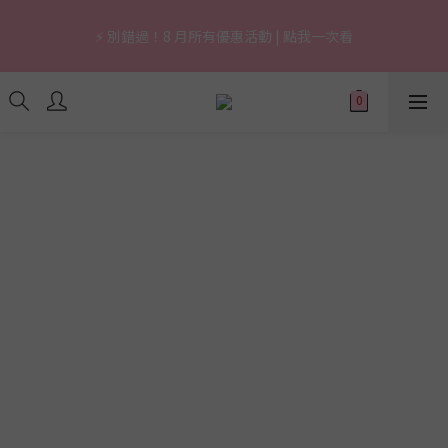
7
6
6
8
6
9
5
0
6
1
2
3
2
2
9
4
2
5
1
🔥 上市限定｜韓國3秒賣1支養膚防曬，最高現省 $1,290！
6
5
5
7
5
8
4
5
0
1
⚡ 別錯過！8 月所有優惠活動 | 點我一次看
2
1
:
1
8
:
3
1
:
4
0
立即逛逛
5
4
4
6
4
7
3
4
0
日
時
分
秒
1
0
0
7
2
0
3
4
3
3
5
3
6
2
3
0
6
1
2
3
2
2
9
4
2
5
1
🔥 上市限定｜韓國3秒賣1支養膚防曬，最高現省 $1,290！
2
5
0
1
2
1
:
1
8
:
3
1
:
4
0
立即逛逛
1
4
0
日
時
分
秒
1
0
0
7
2
0
3
0
3
0
6
1
2
2
5
0
1
1
4
0
0
3
2
1
0