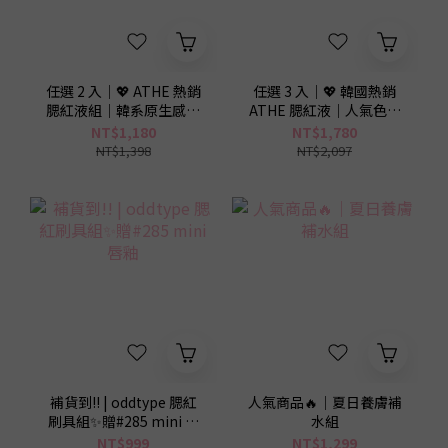
0
任選 2 入｜💖 ATHE 熱銷
任選 3 入｜💖 韓國熱銷
腮紅液組｜韓系原生感好
ATHE 腮紅液｜人氣色任
氣色組
選
NT$1,180
NT$1,780
NT$1,398
NT$2,097
補貨到!! | oddtype 腮紅
人氣商品🔥｜夏日養膚補
刷具組✨贈#285 mini 唇
水組
釉
NT$999
NT$1,299