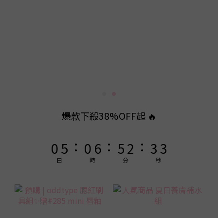
9
9
8
8
7
7
9
6
6
8
9
9
5
5
7
8
8
4
9
4
9
6
7
7
3
8
3
9
8
5
6
6
2
7
2
8
7
4
5
5
爆款下殺38%OFF起 🔥
1
6
1
7
6
3
4
4
:
:
:
0
5
0
6
5
2
3
3
4
5
4
1
2
2
日
時
分
秒
3
4
3
0
1
1
2
3
2
0
0
1
2
1