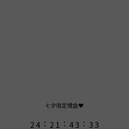
9
9
9
8
8
8
7
9
9
9
7
9
7
6
9
8
8
8
6
8
6
5
8
7
7
7
5
7
5
4
7
6
6
6
4
6
4
3
6
5
5
5
七夕限定禮盒❤️
3
5
3
2
5
4
4
4
:
:
:
2
4
2
1
4
3
3
3