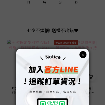
1
3
1
0
3
2
2
2
日
時
分
秒
0
2
0
2
1
1
1
1
1
0
0
0
0
0
七夕不煩惱! 送禮不出錯❤️
全台熱銷突破 5 萬支
七夕限定💖 怦然心動4件
ATHE 水潤唇彩潤唇膏|
組✨ 贈限量禮盒+愛心吊
觸唇即融 x 晶瑩光潤 x 持
飾
久滋潤
NT$2,680
NT$1,080
NT$3,358