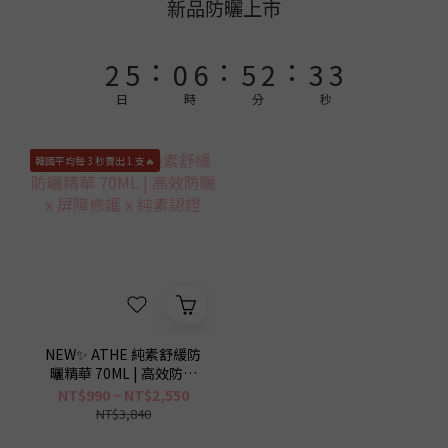
4
7
2
8
7
4
5
5
新品防曬上市
3
6
1
7
6
3
4
4
:
:
:
2
5
0
6
5
2
3
3
1
4
5
4
1
2
2
日
時
分
秒
0
3
4
3
0
1
1
2
3
2
0
0
韓國平均每 3 秒賣出 1 支🔥
1
2
1
0
1
0
0
NEW✨ ATHE 純素舒緩防
曬精華 70ML | 高效防曬
x 屏障修護 x 純素認證
NT$990 ~ NT$2,550
NT$3,840