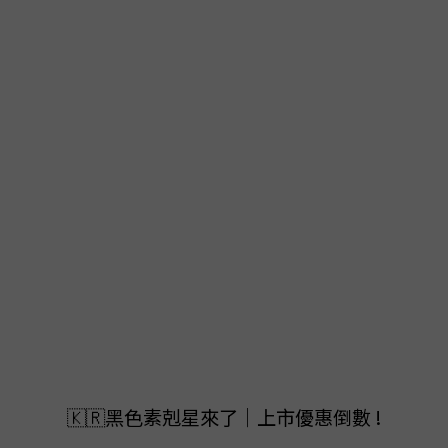
9
9
9
8
8
8
7
7
7
9
6
6
6
8
9
9
5
5
5
7
8
8
4
4
4
9
6
7
7
3
3
3
9
8
5
6
6
2
2
2
8
7
4
5
5
🇰🇷黑色素剋星來了｜上市優惠倒數 !