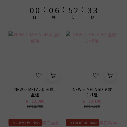
1
1
1
7
6
3
4
4
:
:
:
0
0
0
6
5
2
3
3
5
4
1
2
2
日
時
分
秒
4
3
0
1
1
3
2
0
0
2
1
1
0
0
NEW ✨ MELA 5D 面膜2
NEW ✨ MELA 5D 全效
盒組
1+1組
NT$2,080
NT$3,190
NT$2,700
NT$4,530
「美白界天花板」降臨✨
「美白界天花板」降臨✨