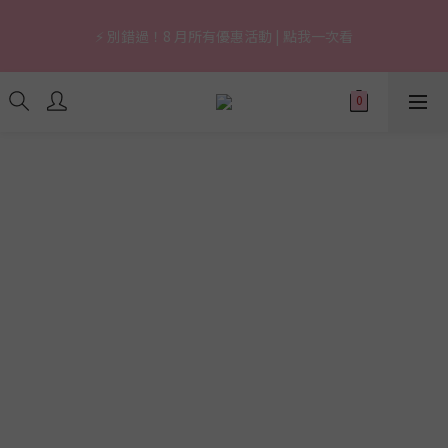
7
9
6
7
8
8
0
2
6
3
0
1
1
3
5
2
9
6
3
4
4
🔥 上市限定｜韓國3秒賣1支養膚防曬，最高現省 $1,290！
6
8
5
9
6
7
7
1
5
2
0
0
⚡ 別錯過！8 月所有優惠活動 | 點我一次看
2
4
:
1
8
:
5
2
:
3
3
立即逛逛
5
7
4
8
5
6
6
0
4
1
日
時
分
秒
1
3
0
7
4
1
2
2
4
6
3
7
4
5
5
3
0
0
2
6
3
0
1
1
3
5
2
9
6
3
4
4
🔥 上市限定｜韓國3秒賣1支養膚防曬，最高現省 $1,290！
2
1
5
2
0
0
2
4
:
1
8
:
5
2
:
3
3
立即逛逛
1
0
4
1
日
時
分
秒
1
3
0
7
4
1
2
2
0
3
0
0
2
6
3
0
1
1
2
1
5
2
0
0
1
0
4
1
0
3
0
2
1
0