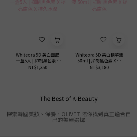
Whiteora 5D 美白面膜
Whiteora 5D 美白精華液
一盒5入 | 抑制黑色素 X
50ml | 抑制黑色素 X 提
提亮膚色 X 持久水潤
亮膚色
NT$1,350
NT$3,180
The Best of K-Beauty
探索韓國美妝、保養，OLIVET 陪你找到真正適合自
己的美麗選擇