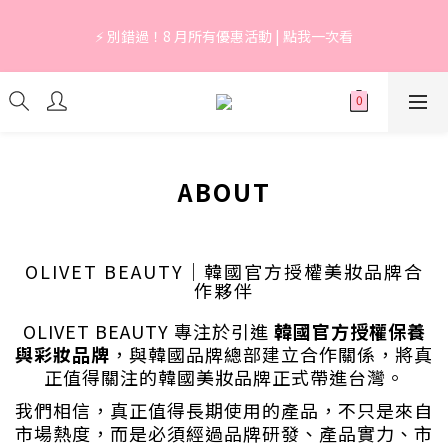
7
7
6
9
5
0
0
7
3
3
2
3
3
2
6
6
5
1
🔥 上市限定｜韓國3秒賣1支養膚防曬，最高現省 $1,290！
6
6
5
9
9
8
4
6
2
2
1
⚡ 別錯過！8 月所有優惠活動 | 點我一次看
2
2
:
1
9
:
5
5
:
4
0
立即逛逛
5
5
4
8
8
7
3
5
1
1
0
Days
Hours
Minutes
Seconds
1
1
0
8
4
4
3
4
4
3
7
7
6
2
4
0
0
0
0
7
3
3
2
3
3
2
6
6
5
1
🔥 上市限定｜韓國3秒賣1支養膚防曬，最高現省 $1,290！
3
6
2
2
1
2
2
:
1
9
:
5
5
:
4
0
立即逛逛
2
5
1
1
0
Days
Hours
Minutes
Seconds
1
1
0
8
4
4
3
1
4
0
0
0
0
7
3
3
2
0
3
6
2
2
1
ABOUT
2
5
1
1
0
1
4
0
0
0
3
2
OLIVET BEAUTY｜韓國官方授權美妝品牌合
作夥伴
1
0
OLIVET BEAUTY 專注於引進
韓國官方授權保養
與彩妝品牌
，與韓國品牌總部建立合作關係，將真
正值得關注的韓國美妝品牌正式帶進台灣。
我們相信，真正值得長期使用的產品，不只是來自
市場熱度，而是必須經過品牌研發、產品實力、市