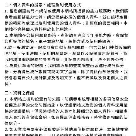
二、個人資料的搜索、處理及利使用方式
1. 當您創建訪問本網站或使用本網站所提供的能力服務時，我們將
查看該服務能力性質，請您提供必須的個個人資料，並在該特定目
標的範圍內處理以及利使用您的個人資料；非經您的書面相同，本
網站不會將個人資料用於其他用途。
2. 本網站在您使用服務郵箱、查詢調查等交互作用能力時，會保留
您所提供的域名、電子郵箱地址、網絡方式及使用時間等。
3.於一般瀏覽時，服務器會自動記錄相關聯，包含您使用連線設備的
IP地址、使用時間、使用的瀏覽器、瀏覽以及點選資料記錄等，為
我們增加網站服務的參考依據，此記為內部應用，決不對外公佈。
4. 為提供準確的服務，我們將收集的查詢調查內容進行統計與分
析，分析得出統計數據或說明文字呈現，除了提供內部研究外，我
們會看需要公共統計數據及說明文字，但不要揉以及特定個人之資
料。
三、資料之保護
1. 本網站主機均設置有防火牆、防病毒系統等相關的各項信息安全
設備及必備的安全防護措施，以保護網站以及您的個人資料採用嚴
格的保護措施，僅憑過授權的人員才能接觸您的個人資料，相關處
理人員均簽有保密合約，如有違反保密義務者，將會收到相關的法
律處分。
2. 如因業務需要有必須取委託託其他單位提供服務時，本網站亦會
嚴要要求其保密義務，且且必須檢查程序以確其將確實實施施衛。