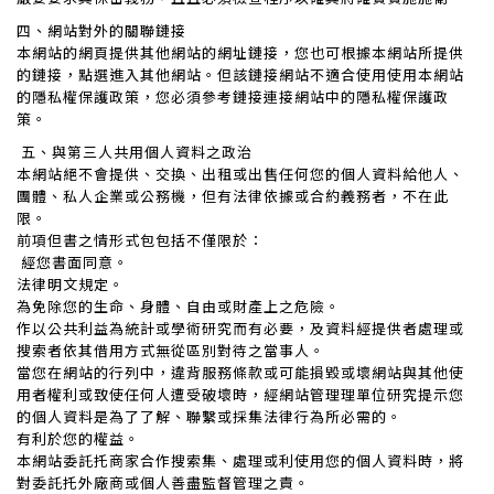
四、網站對外的關聯鏈接
本網站的網頁提供其他網站的網址鏈接，您也可根據本網站所提供
的鏈接，點選進入其他網站。但該鏈接網站不適合使用使用本網站
的隱私權保護政策，您必須參考鏈接連接網站中的隱私權保護政
策。
五、與第三人共用個人資料之政治
本網站絕不會提供、交換、出租或出售任何您的個人資料給他人、
團體、私人企業或公務機，但有法律依據或合約義務者，不在此
限。
前項但書之情形式包包括不僅限於：
經您書面同意。
法律明文規定。
為免除您的生命、身體、自由或財產上之危險。
作以公共利益為統計或學術研究而有必要，及資料經提供者處理或
搜索者依其借用方式無從區別對待之當事人。
當您在網站的行列中，違背服務條款或可能損毀或壞網站與其他使
用者權利或致使任何人遭受破壞時，經網站管理理單位研究提示您
的個人資料是為了了解、聯繫或採集法律行為所必需的。
有利於您的權益。
本網站委託托商家合作搜索集、處理或利使用您的個人資料時，將
對委託托外廠商或個人善盡監督管理之責。