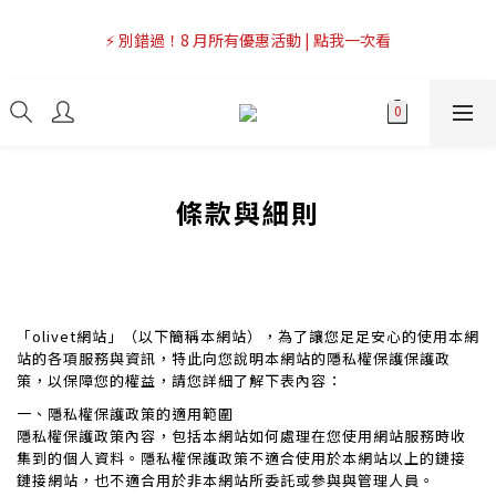
7
5
5
9
8
0
6
2
7
1
4
3
1
1
9
5
4
7
🔥 上市限定｜韓國3秒賣1支養膚防曬，最高現省 $1,290！
6
4
4
8
7
5
1
6
0
3
⚡ 別錯過！8 月所有優惠活動 | 點我一次看
2
0
:
0
8
:
4
9
:
3
6
立即逛逛
5
3
3
7
6
9
4
0
5
2
日
時
分
秒
1
7
3
8
2
5
4
2
2
6
5
8
3
4
1
0
6
2
7
1
4
3
1
1
9
5
4
7
🔥 上市限定｜韓國3秒賣1支養膚防曬，最高現省 $1,290！
2
3
0
5
1
6
0
3
2
0
:
0
8
:
4
9
:
3
6
立即逛逛
1
2
4
0
5
2
日
時
分
秒
1
7
3
8
2
5
0
1
3
4
1
0
6
2
7
1
4
0
2
3
0
5
1
6
0
3
條款與細則
1
2
4
0
5
2
0
1
3
4
1
0
2
3
0
1
2
0
1
「olivet網站」（以下簡稱本網站），為了讓您足足安心的使用本網
0
站的各項服務與資訊，特此向您說明本網站的隱私權保護保護政
策，以保障您的權益，請您詳細了解下表內容：
一、隱私權保護政策的適用範圍
隱私權保護政策內容，包括本網站如何處理在您使用網站服務時收
集到的個人資料。隱私權保護政策不適合使用於本網站以上的鏈接
鏈接網站，也不適合用於非本網站所委託或參與與管理人員。