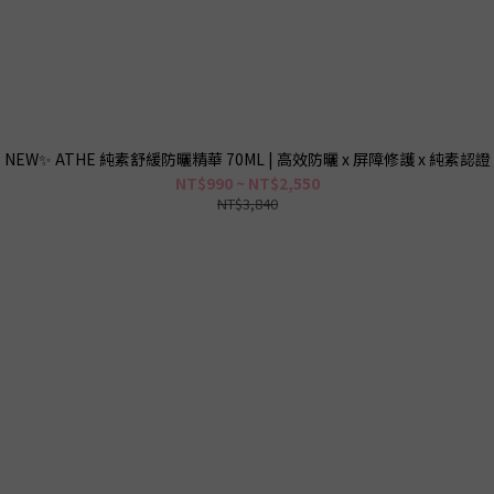
NEW✨ ATHE 純素舒緩防曬精華 70ML | 高效防曬 x 屏障修護 x 純素認證
NT$990 ~ NT$2,550
NT$3,840