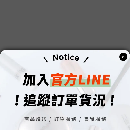
0
1
5
0
4
3
2
1
0