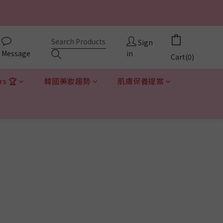
9
6
8
立即逛逛
5
onds
7
9
4
6
8
3
立即逛逛
onds
Sign
5
7
2
Message
in
4
6
Cart(0)
1
3
5
0
2
4
rs 🏆
韓國美妝趨勢
肌膚保養提案
1
3
0
2
1
0