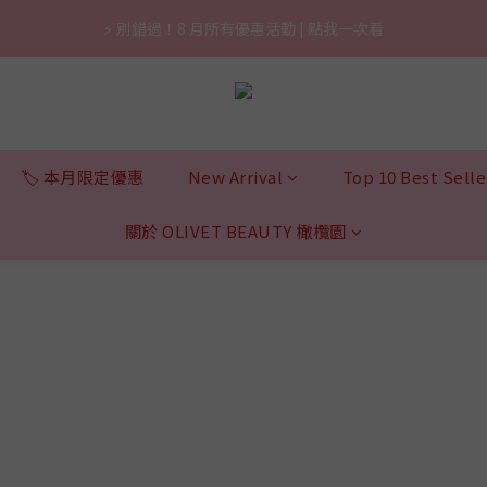
3
3
3
4
3
3
5
5
5
5
6
5
5
7
0
0
0
1
0
0
2
⚡ 別錯過！8 月所有優惠活動 | 點我一次看
2
2
:
2
3
:
2
2
:
4
4
4
4
5
4
4
6
國3秒賣1支養膚防曬，最高現省 $1,290！
0
1
Days
Hours
Minutes
Sec
1
1
1
2
1
1
3
3
3
3
4
3
3
5
0
0
0
0
1
0
0
2
2
2
:
2
3
:
2
2
:
4
國3秒賣1支養膚防曬，最高現省 $1,290！
Days
Hours
Minutes
Sec
0
1
1
1
1
2
1
1
3
0
0
0
0
1
0
0
2
0
1
0
🏷️ 本月限定優惠
New Arrival
Top 10 Best Selle
關於 OLIVET BEAUTY 橄欖園