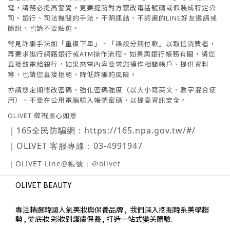
電，請務必提高警覺，更要提防對方竄改電話號碼或假裝成特定公
司、銀行、司法機關的手法。不明連結、不認識的LINE好友邀請或
簡訊，也請不要點選。
常見詐騙手法如「重複下單」、「誤設分期付款」以取信消費者，
再要求進行網路銀行或ATM操作流程。如果與銀行帳務有關，請您
直接致電給銀行，如果來電內容要求您操作相關帳戶、提供資料
等，也請您直接拒絕，降低詐騙的風險。
亦請您定期修改密碼、強化密碼強度（以大小寫英文、數字混合使
用）、不要在公用電腦輸入帳號密碼，以提高資訊安全。
OLIVET 敬祝順心如意
｜165全民防騙網：https://165.npa.gov.tw/#/
｜OLIVET 客服專線：03-4991947
｜OLIVET Line@帳號：＠olivet
OLIVET BEAUTY
專注精選韓國人氣美妝與保養品牌 , 我們深入挖掘韓系美學趨
勢 , 從底妝 彩妝到護膚保養 , 打造一站式變美體驗.