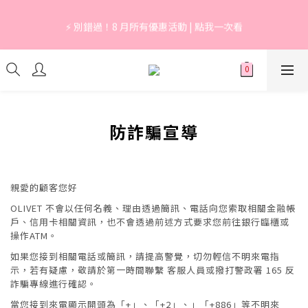
7
6
7
6
5
7
5
9
0
0
0
2
3
2
3
2
1
3
1
5
🔥 上市限定｜韓國3秒賣1支養膚防曬，最高現省 $1,290！
6
5
6
5
4
6
4
8
1
⚡ 別錯過！8 月所有優惠活動 | 點我一次看
2
1
:
2
1
:
0
2
:
0
4
立即逛逛
5
4
5
4
3
5
3
7
0
日
時
分
秒
1
0
1
0
1
3
4
3
4
3
2
4
2
6
0
0
0
2
3
2
3
2
1
3
1
5
🔥 上市限定｜韓國3秒賣1支養膚防曬，最高現省 $1,290！
1
2
1
:
2
1
:
0
2
:
0
4
立即逛逛
0
日
時
分
秒
1
0
1
0
1
3
0
0
0
2
1
防詐騙宣導
0
親愛的顧客您好
OLIVET 不會以任何名義、理由透過簡訊、電話向您索取相關金融帳
戶、信用卡相關資訊，也不會透過前述方式要求您前往銀行臨櫃或
操作ATM。
如果您接到相關電話或簡訊，請提高警覺，切勿輕信不明來電指
示，若有疑慮，敬請於第一時間聯繫 客服人員或撥打警政署 165 反
詐騙專線進行確認。
當您接到來電顯示開頭為「+」、「+2」、」「+886」等不明來