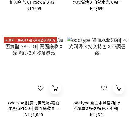
細閃高光 X 自然水光 X 顯色
水感質地 X 自然水光 X 顯色
服貼
服貼
NT$699
NT$690
🔥 賣到一直缺貨！超人氣氣墊現貨回歸
oddtype 肌膚同步光澤/霧面
oddtype 鏡面水潤唇釉| 水
氣墊 SPF50+| 霧面底妝 X 光
光潤澤 X 持久持色 X 不顯唇
澤底妝 X 輕薄透亮
紋
NT$1,080
NT$679