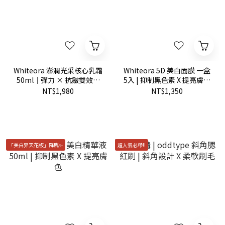
Whiteora 澎潤光采核心乳霜
Whiteora 5D 美白面膜 一盒
50ml｜彈力 × 抗皺雙效功
5入 | 抑制黑色素 X 提亮膚色
能
X 持久水潤
NT$1,980
NT$1,350
「美白界天花板」降臨✨
超人氣必帶!!