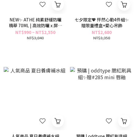
NEW✨ ATHE 純素舒緩防曬
七夕限定💖 怦然心動4件組✨
精華 70ML | 高效防曬 x 屏障
贈限量禮盒+愛心吊飾
修護 x 純素認證
NT$990 ~ NT$2,550
NT$2,680
NT$3,840
NT$3,358
人氣商品 夏日養膚補水組
預購 | oddtype 腮紅刷具組