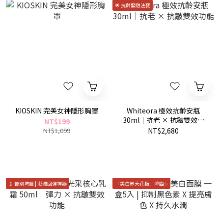
🌟 抗齡緊緻法寶
KIOSKIN 完美女神隱形胸罩
Whiteora 極效抗齡安瓶
30ml｜抗老 × 抗皺雙效功
NT$199
能
NT$1,099
NT$2,680
💉 告別垮臉 | 澎潤回彈神器
「美白界天花板」降臨✨