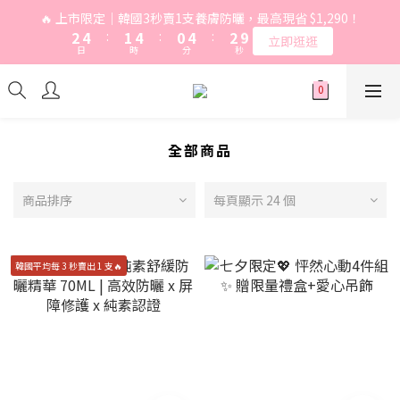
9
8
3
3
5
5
2
2
5
5
1
1
5
5
3
3
9
9
🔥 上市限定｜韓國3秒賣1支養膚防曬，最高現省 $1,290！
🔥 上市限定｜韓國3秒賣1支養膚防曬，最高現省 $1,290！
9
8
7
9
2
2
4
4
:
:
1
1
4
4
:
:
0
0
4
4
:
:
2
2
8
8
立即逛逛
立即逛逛
8
7
6
8
日
日
時
時
分
分
秒
秒
1
1
3
3
0
0
3
3
3
3
1
1
7
7
7
9
6
9
5
9
7
0
0
2
2
2
2
2
2
0
0
6
6
6
8
5
8
4
8
6
1
1
1
1
1
1
5
5
⚡ 別錯過！8 月所有優惠活動 | 點我一次看
5
7
4
7
3
7
5
0
0
0
0
0
0
4
4
4
6
3
6
2
6
4
3
3
3
5
2
5
1
5
3
9
🔥 上市限定｜韓國3秒賣1支養膚防曬，最高現省 $1,290！
全部商品
2
2
2
4
:
1
4
:
0
4
:
2
8
立即逛逛
1
1
日
時
分
秒
1
3
0
3
3
1
7
0
0
商品排序
每頁顯示 24 個
0
2
2
2
0
6
1
1
1
5
0
0
0
4
3
韓國平均每 3 秒賣出 1 支🔥
2
1
0