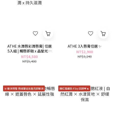
ATHE 水潤唇彩潤唇膏| 任選
ATHE 3入唇膏任選 ✨
5入組 | 觸唇即融 x 晶瑩光潤
NT$2,900
x 持久滋潤
NT$4,580
NT$3,240
NT$5,400
🚨 斷貨預警 唇線筆這批售完即斷貨
爆紅隱藏色 #Soy 回歸💖🔥