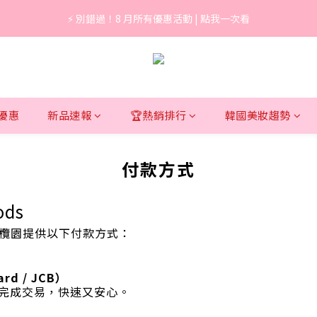
3
3
2
1
6
8
6
5
5
4
3
8
8
0
0
3
5
3
2
2
:
1
0
:
5
7
:
5
國3秒賣1支養膚防曬，最高現省 $1,290！
⚡ 別錯過！8 月所有優惠活動 | 點我一次看
4
4
3
2
7
9
7
2
4
2
日
時
分
1
1
0
4
6
4
3
3
2
1
6
8
6
1
3
1
0
0
3
5
3
2
2
:
1
0
:
5
7
:
5
國3秒賣1支養膚防曬，最高現省 $1,290！
0
2
0
2
4
2
日
時
分
1
1
0
4
6
4
1
1
3
1
0
0
3
5
3
0
0
2
0
2
4
2
1
1
3
1
定優惠
新品速報
🏆熱銷排行
韓國美妝趨勢
0
0
2
0
1
0
付款方式
ods
 橄欖園提供以下付款方式：
rd / JCB）
完成交易，快速又安心。