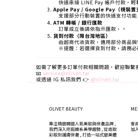
快速串接 LINE Pay 帳戶付款，
Apple Pay / Google Pay（視
支援部分行動裝置的快速支付功能
ATM 轉帳 / 銀行匯款
訂單成立後請依指示匯款，。
貨到付款（限台灣地區）
由超商代收貨款，適用部分商品與
※提醒：若選擇貨到付款，請務必
如需了解更多訂單付款相關問題，歡迎聯繫
📧
service@olivet.tw
或透過 IG 私訊我們 👉
@olivet.tw
OLIVET BEAUTY
ME
專注精選韓國人氣美妝與保養品牌 ,
會
我們深入挖掘韓系美學趨勢 , 從底妝
加
彩妝到護膚保養 , 打造一站式變美體