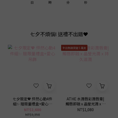
1
1
1
2
3
5
0
5
日
時
分
秒
0
0
0
1
2
4
4
0
1
3
3
0
2
2
七夕不煩惱! 送禮不出錯❤️
1
1
0
0
全台熱銷突破 5 萬支
七夕限定💖 怦然心動4件
ATHE 水潤唇彩潤唇膏|
組✨ 贈限量禮盒+愛心吊
觸唇即融 x 晶瑩光潤 x 持
9
9
飾
久滋潤
NT$2,680
NT$1,080
NT$3,358