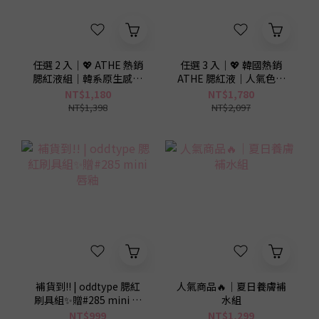
2
0
1
0
任選 2 入｜💖 ATHE 熱銷
任選 3 入｜💖 韓國熱銷
腮紅液組｜韓系原生感好
ATHE 腮紅液｜人氣色任
氣色組
選
NT$1,180
NT$1,780
NT$1,398
NT$2,097
補貨到!! | oddtype 腮紅
人氣商品🔥｜夏日養膚補
刷具組✨贈#285 mini 唇
水組
釉
NT$999
NT$1,299