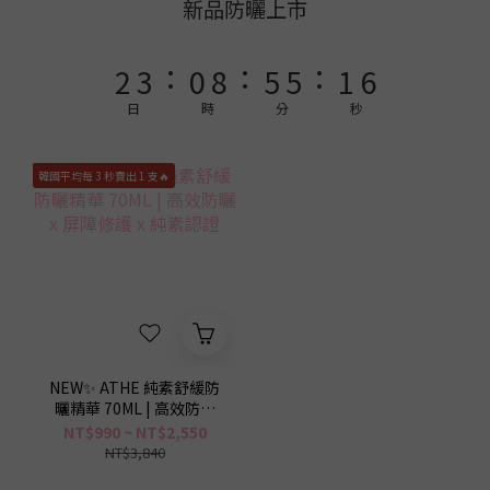
4
5
2
7
7
3
8
新品防曬上市
3
4
1
9
6
6
2
7
:
:
:
2
3
0
8
5
5
1
6
1
2
7
4
4
0
5
日
時
分
秒
0
1
6
3
3
4
0
5
2
2
3
韓國平均每 3 秒賣出 1 支🔥
4
1
1
2
3
0
0
1
2
0
1
0
NEW✨ ATHE 純素舒緩防
曬精華 70ML | 高效防曬
x 屏障修護 x 純素認證
NT$990 ~ NT$2,550
NT$3,840