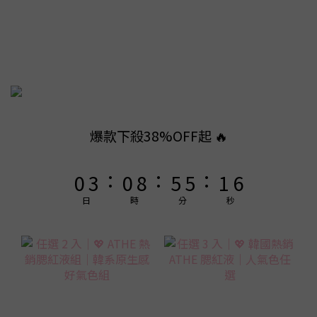
8
8
9
7
7
8
6
9
6
7
5
8
5
6
4
7
4
9
9
5
3
6
3
8
8
4
9
2
5
2
7
7
3
8
爆款下殺38%OFF起 🔥
1
4
1
9
6
6
2
7
:
:
:
0
3
0
8
5
5
1
6
2
7
4
4
0
5
日
時
分
秒
1
6
3
3
4
0
5
2
2
3
4
1
1
2
3
0
0
1