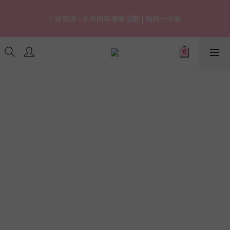
7
7
7
5
6
0
0
0
3
3
4
3
3
3
1
6
6
2
7
🔥 上市限定｜韓國3秒賣1支養膚防曬，最高現省 $1,290！
6
6
6
4
9
9
5
2
2
3
⚡ 別錯過！8 月所有優惠活動 | 點我一次看
2
2
:
2
0
:
5
5
:
1
6
立即逛逛
5
5
5
3
8
8
4
9
1
1
2
日
時
分
秒
1
1
1
4
4
0
5
4
4
4
2
7
7
3
8
0
0
1
0
0
0
3
3
4
3
3
3
1
6
6
2
7
🔥 上市限定｜韓國3秒賣1支養膚防曬，最高現省 $1,290！
0
2
2
3
2
2
:
2
0
:
5
5
:
1
6
立即逛逛
1
1
2
日
時
分
秒
1
1
1
4
4
0
5
0
0
1
0
0
0
3
3
4
0
2
2
3
1
1
2
0
0
1
0