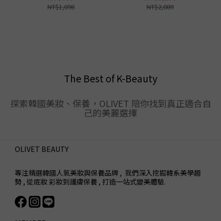
NT$1,098
NT$2,089
The Best of K-Beauty
探索韓國美妝、保養，OLIVET 陪你找到真正適合自
己的美麗選擇
OLIVET BEAUTY
專注精選韓國人氣美妝與保養品牌 , 我們深入挖掘韓系美學趨
勢 , 從底妝 彩妝到護膚保養 , 打造一站式變美體驗.