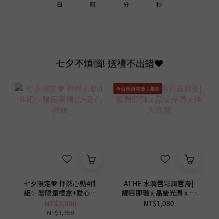
1
1
1
2
2
8
0
3
日
時
分
秒
0
0
0
1
1
7
2
0
0
6
1
5
0
七夕不煩惱! 送禮不出錯❤️
4
3
全台熱銷突破 5 萬支
2
1
0
七夕限定💖 怦然心動4件
ATHE 水潤唇彩潤唇膏|
組✨ 贈限量禮盒+愛心吊
觸唇即融 x 晶瑩光潤 x 持
9
9
飾
久滋潤
NT$2,680
NT$1,080
NT$3,358