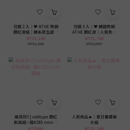
2
2
1
1
0
0
任選 2 入｜💖 ATHE 熱銷
任選 3 入｜💖 韓國熱銷
腮紅液組｜韓系原生感好
ATHE 腮紅液｜人氣色任
氣色組
選
NT$1,180
NT$1,780
NT$1,398
NT$2,097
補貨到!! | oddtype 腮紅
人氣商品🔥｜夏日養膚補
刷具組✨贈#285 mini 唇
水組
釉
NT$999
NT$1,299