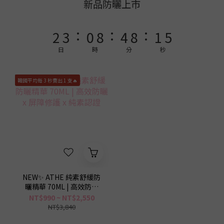
4
5
2
6
3
6
新品防曬上市
3
4
1
9
5
9
2
5
:
:
:
2
3
0
8
4
8
1
4
1
2
7
3
7
0
3
日
時
分
秒
0
1
6
2
6
2
0
5
1
5
1
韓國平均每 3 秒賣出 1 支🔥
4
0
4
0
3
3
2
2
1
1
0
0
NEW✨ ATHE 純素舒緩防
曬精華 70ML | 高效防曬
x 屏障修護 x 純素認證
NT$990 ~ NT$2,550
NT$3,840