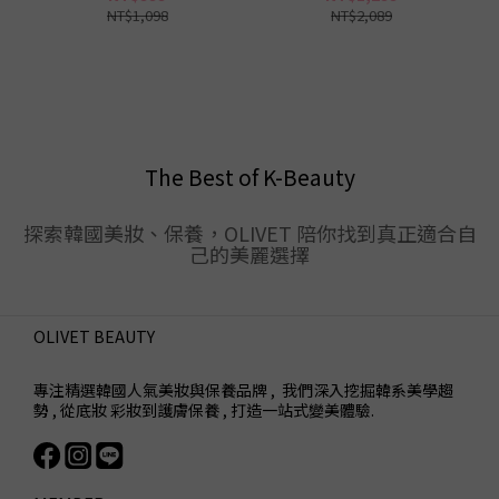
NT$1,098
NT$2,089
The Best of K-Beauty
探索韓國美妝、保養，OLIVET 陪你找到真正適合自
己的美麗選擇
OLIVET BEAUTY
專注精選韓國人氣美妝與保養品牌 , 我們深入挖掘韓系美學趨
勢 , 從底妝 彩妝到護膚保養 , 打造一站式變美體驗.