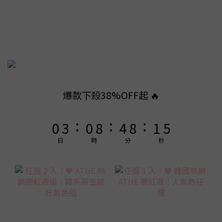
8
8
9
7
7
8
6
9
6
7
5
8
5
9
6
9
4
7
4
8
5
8
3
6
3
7
4
7
2
5
2
6
3
6
爆款下殺38%OFF起 🔥
1
4
1
9
5
9
2
5
:
:
:
0
3
0
8
4
8
1
4
2
7
3
7
0
3
日
時
分
秒
1
6
2
6
2
0
5
1
5
1
4
0
4
0
3
3