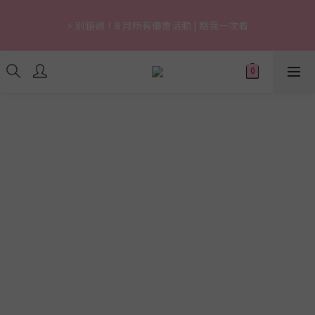
7
7
7
5
9
6
9
0
0
0
2
6
2
3
3
3
1
5
9
2
5
🔥 上市限定｜韓國3秒賣1支養膚防曬，最高現省 $1,290！
6
6
6
4
8
5
8
1
5
1
⚡ 別錯過！8 月所有優惠活動 | 點我一次看
2
2
:
2
0
:
4
8
:
1
4
立即逛逛
5
5
5
3
7
4
7
0
4
0
日
時
分
秒
1
1
1
3
7
0
3
4
4
4
2
6
3
6
3
0
0
0
2
6
2
3
3
3
1
5
9
2
5
🔥 上市限定｜韓國3秒賣1支養膚防曬，最高現省 $1,290！
2
1
5
1
2
2
:
2
0
:
4
8
:
1
4
立即逛逛
1
0
4
0
日
時
分
秒
1
1
1
3
7
0
3
0
3
0
0
0
2
6
2
2
1
5
1
1
0
4
0
0
3
2
1
0