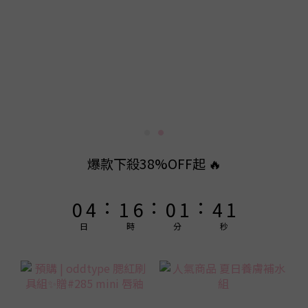
9
9
9
8
9
8
9
8
7
8
7
8
7
6
7
6
7
6
5
9
6
5
6
9
5
4
8
5
4
5
8
4
3
7
4
9
3
4
7
3
2
6
3
8
2
3
6
2
爆款下殺38%OFF起 🔥
1
5
2
7
1
2
5
1
:
:
:
0
4
1
6
0
1
4
0
3
0
5
0
3
日
時
分
秒
2
4
2
1
3
1
0
2
0