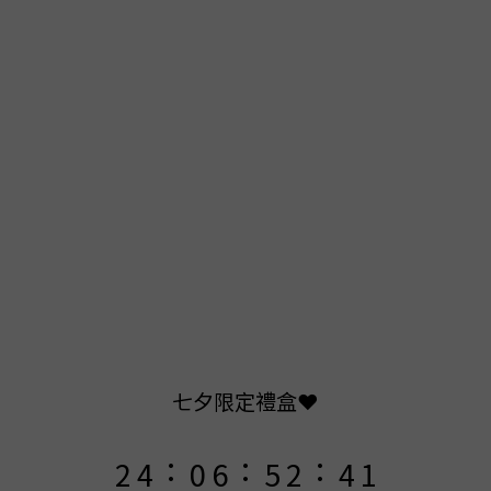
9
9
8
8
9
7
9
7
8
6
8
6
7
9
5
7
9
5
6
8
4
9
6
8
4
5
7
3
9
8
5
7
3
4
6
2
8
7
4
6
2
七夕限定禮盒❤️
3
5
1
7
6
3
5
1
:
:
:
2
4
0
6
5
2
4
0