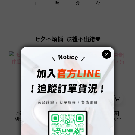
1
3
5
4
1
3
日
時
分
秒
0
2
4
3
0
2
1
3
2
1
0
2
1
0
七夕不煩惱! 送禮不出錯❤️
1
0
0
全台熱銷突破 5 萬支
七夕限定💖 怦然心動4件
ATHE 水潤唇彩潤唇膏|
組✨ 贈限量禮盒+愛心吊
觸唇即融 x 晶瑩光潤 x 持
飾
久滋潤
NT$2,680
NT$1,080
NT$3,358