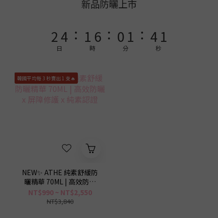
4
6
3
8
2
3
6
2
新品防曬上市
3
5
2
7
1
2
5
1
:
:
:
2
4
1
6
0
1
4
0
1
3
0
5
0
3
日
時
分
秒
0
2
4
2
1
3
1
韓國平均每 3 秒賣出 1 支🔥
0
2
0
1
0
NEW✨ ATHE 純素舒緩防
曬精華 70ML | 高效防曬
x 屏障修護 x 純素認證
NT$990 ~ NT$2,550
NT$3,840