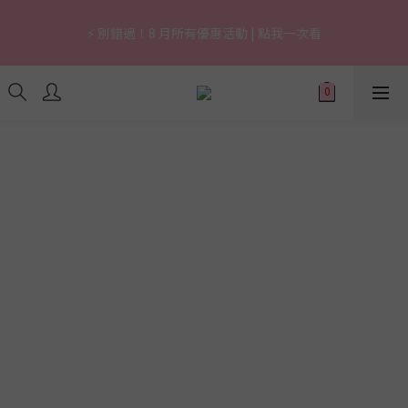
7
9
5
9
5
6
9
5
0
2
2
2
3
5
1
5
1
2
5
1
🔥 上市限定｜韓國3秒賣1支養膚防曬，最高現省 $1,290！
6
8
4
8
4
5
8
4
1
1
1
⚡ 別錯過！8 月所有優惠活動 | 點我一次看
2
4
:
0
4
:
0
1
:
4
0
立即逛逛
5
7
3
7
3
4
7
3
0
0
0
日
時
分
秒
1
3
3
0
3
4
6
2
6
2
3
6
2
0
2
2
2
3
5
1
5
1
2
5
1
🔥 上市限定｜韓國3秒賣1支養膚防曬，最高現省 $1,290！
1
1
1
2
4
:
0
4
:
0
1
:
4
0
立即逛逛
0
0
0
日
時
分
秒
1
3
3
0
3
0
2
2
2
1
1
1
0
0
0