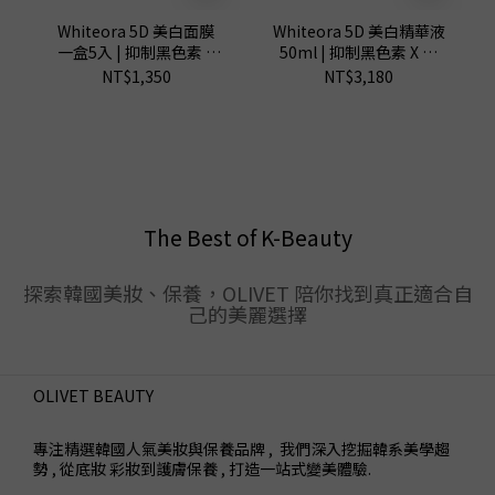
Whiteora 5D 美白面膜
Whiteora 5D 美白精華液
一盒5入 | 抑制黑色素 X
50ml | 抑制黑色素 X 提
提亮膚色 X 持久水潤
亮膚色
NT$1,350
NT$3,180
The Best of K-Beauty
探索韓國美妝、保養，OLIVET 陪你找到真正適合自
己的美麗選擇
OLIVET BEAUTY
專注精選韓國人氣美妝與保養品牌 , 我們深入挖掘韓系美學趨
勢 , 從底妝 彩妝到護膚保養 , 打造一站式變美體驗.