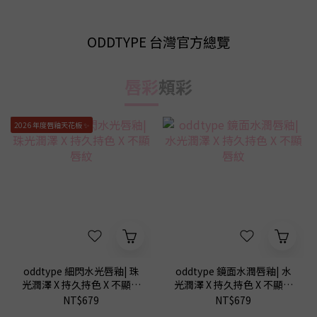
ODDTYPE 台灣官方總覽
唇彩
頰彩
2026 年度唇釉天花板 ✨
oddtype 細閃水光唇釉| 珠
oddtype 鏡面水潤唇釉| 水
光潤澤 X 持久持色 X 不顯唇
光潤澤 X 持久持色 X 不顯唇
紋
紋
NT$679
NT$679