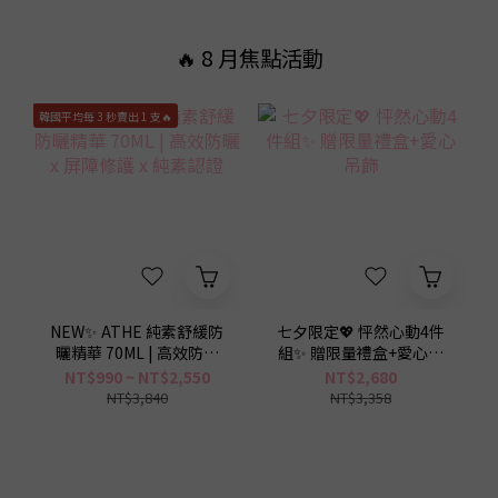
0
3
0
1
1
2
🔥 8 月焦點活動
2
0
0
1
1
0
韓國平均每 3 秒賣出 1 支🔥
0
NEW✨ ATHE 純素舒緩防
七夕限定💖 怦然心動4件
曬精華 70ML | 高效防曬
組✨ 贈限量禮盒+愛心吊
x 屏障修護 x 純素認證
飾
NT$990 ~ NT$2,550
NT$2,680
NT$3,840
NT$3,358