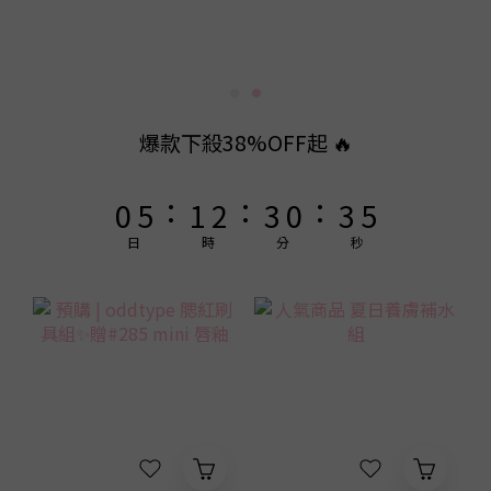
6
7
8
9
6
9
5
6
7
8
5
8
9
4
9
5
6
7
4
7
8
3
8
4
5
6
3
6
7
2
7
3
4
5
2
5
6
爆款下殺38%OFF起 🔥
1
6
2
3
4
1
4
5
:
:
:
0
5
1
2
3
0
3
4
4
0
1
2
2
3
日
時
分
秒
3
0
1
1
2
2
0
0
1
1
0
0