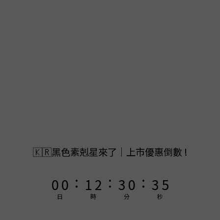
9
9
9
8
8
9
8
7
7
8
9
7
6
6
7
8
9
6
9
5
5
6
7
8
5
8
9
4
4
5
6
7
4
7
8
3
3
4
5
6
3
6
7
2
2
3
4
5
2
5
6
🇰🇷黑色素剋星來了｜上市優惠倒數 !
1
1
2
3
4
1
4
5
:
:
:
0
0
1
2
3
0
3
4
0
1
2
2
3
日
時
分
秒
0
1
1
2