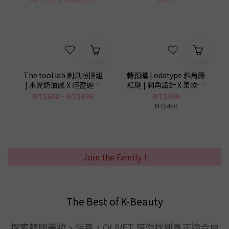
The tool lab 刷具粉撲組
轉預購 | oddtype 斜角腮
| 水光奶油感 X 輕盈遮瑕
紅刷 | 斜角設計 X 柔軟刷
X 乾性肌膚適用
毛
NT$686 ~ NT$699
NT$399
NT$450
Join the Family !
The Best of K-Beauty
探索韓國美妝、保養，OLIVET 陪你找到真正適合自