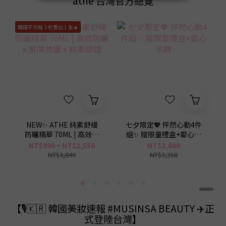
athé 台灣官方總覽
韓國平均每 3 秒賣出 1 支🔥
NEW✨ ATHE 純素舒緩
七夕限定💖 怦然心動4件
防曬精華 70ML | 高效防
組✨ 贈限量禮盒+愛心吊
曬 x 屏障修護 x 純素認證
飾
NT$990 ~ NT$2,550
NT$2,680
NT$3,840
NT$3,358
【🎙️🇰🇷 韓國美妝速報 #MUSINSA BEAUTY ✈️正
式登陸台灣】