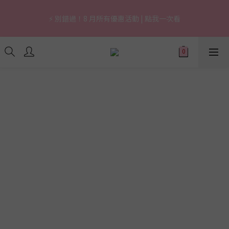
7
5
5
8
5
8
9
0
3
1
1
2
3
6
1
1
4
1
4
5
🔥 上市限定｜韓國3秒賣1支養膚防曬，最高現省 $1,290！
6
9
4
4
7
4
7
8
2
0
0
1
⚡ 別錯過！8 月所有優惠活動 | 點我一次看
2
5
:
0
0
:
3
0
:
3
4
立即逛逛
5
8
3
3
6
3
6
7
1
0
日
時
分
秒
1
4
2
2
3
4
7
2
2
5
2
5
6
0
0
3
1
1
2
3
6
1
1
4
1
4
5
🔥 上市限定｜韓國3秒賣1支養膚防曬，最高現省 $1,290！
2
0
0
1
2
5
:
0
0
:
3
0
:
3
4
立即逛逛
1
0
日
時
分
秒
1
4
2
2
3
0
0
3
1
1
2
2
0
0
1
1
0
0