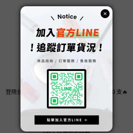
登陸台灣至今，短短 5 個月熱銷突破 50,000 支🔥
每１０位回購顧客，就有８位再次選擇
#真正靠口碑累積的人氣
#一擦就懂為什麼持續回購