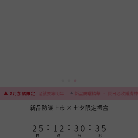
9
9
8
9
8
9
7
8
7
8
9
6
9
7
6
7
8
5
8
9
6
9
5
6
7
4
7
8
▲
8 月活動
8月加碼限定
・
錯過就要等明年
新品防曬精華
・
夏日必收護膚神器
5
8
4
5
6
3
6
7
4
7
3
4
5
2
5
6
新品防曬上市 × 七夕限定禮盒
3
6
2
3
4
1
4
5
:
:
:
2
5
1
2
3
0
3
4
1
4
0
1
2
2
3
日
時
分
秒