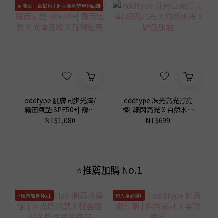
🔥 賣到一直缺貨！超人氣氣墊現貨回歸
oddtype 肌膚同步光澤/
oddtype 珠光高光打亮
霧面氣墊 SPF50+| 霧面
棒| 細閃高光 X 自然水光
底妝 X 光澤底妝 X 輕薄透
X 顯色服貼
NT$1,080
NT$699
亮
⭐推薦加購 No.1
⭐推薦加購 No.1
超人氣必帶!!