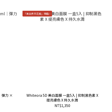
「美白界天花板」降臨✨
l｜彈力 ×
Whiteora 5D 美白面膜 一盒5入 | 抑制黑色素 X
提亮膚色 X 持久水潤
NT$1,350