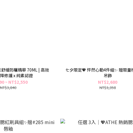
舒緩防曬精華 70ML | 高效
七夕限定💖 怦然心動4件組✨ 贈限量
屏障修護 x 純素認證
吊飾
90 ~ NT$2,550
NT$2,680
NT$3,840
NT$3,358