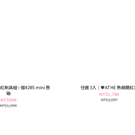
 腮紅刷具組✨贈#285 mini 唇
任選 3入｜💖ATHE 熱銷腮紅
釉
NT$1,780
NT$999
NT$2,097
NT$1,098