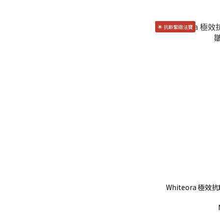
🌟 抗齡緊緻法寶
Whiteora 極效抗齡安瓶 30ml｜抗老 × 抗皺