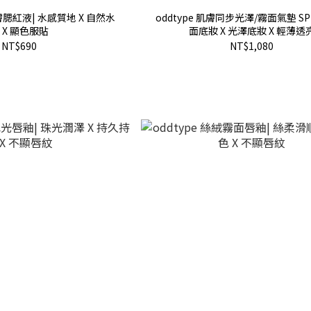
親膚腮紅液| 水感質地 X 自然水
oddtype 肌膚同步光澤/霧面氣墊 SPF
 X 顯色服貼
面底妝 X 光澤底妝 X 輕薄透
NT$690
NT$1,080