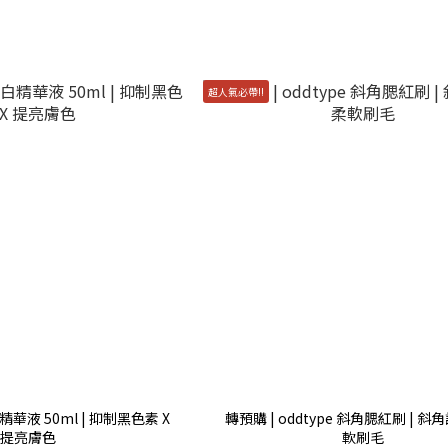
超人氣必帶!!
美白精華液 50ml | 抑制黑色素 X
轉預購 | oddtype 斜角腮紅刷 | 斜角
提亮膚色
軟刷毛