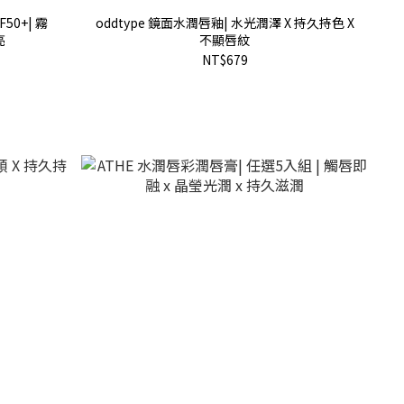
50+| 霧
oddtype 鏡面水潤唇釉| 水光潤澤 X 持久持色 X
亮
不顯唇紋
NT$679