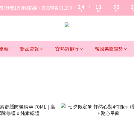
3
3
5
5
2
2
2
2
6
6
3
3
3
3
7
9
6
6
7
7
2
2
4
4
:
:
1
1
1
1
:
:
5
5
2
2
:
:
2
2
國3秒賣1支養膚防曬，最高現省 $1,290！
國3秒賣1支養膚防曬，最高現省 $1,290！
6
8
5
5
9
6
6
日
日
時
時
分
分
1
1
3
3
0
0
0
0
4
4
1
1
1
1
5
7
4
4
8
5
5
0
0
2
2
3
3
0
0
0
0
⚡ 別錯過！8 月所有優惠活動 | 點我一次看
4
6
3
3
7
4
4
1
1
2
2
3
5
2
2
6
3
3
0
0
1
1
2
4
:
1
1
:
5
2
:
2
國3秒賣1支養膚防曬，最高現省 $1,290！
0
0
日
時
分
1
3
0
0
4
1
1
定優惠
新品速報
🏆熱銷排行
韓國美妝趨勢
0
2
3
0
0
1
2
0
1
0