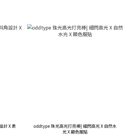
設計 X 柔
oddtype 珠光高光打亮棒| 細閃高光 X 自然水
光 X 顯色服貼