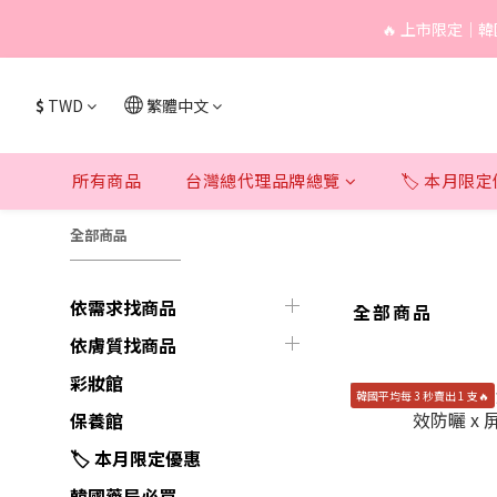
🔥 上市限定｜韓
🔥 上市限定｜韓
$
TWD
繁體中文
🔥 上市限定｜韓
所有商品
台灣總代理品牌總覽
🏷️ 本月限
全部商品
依需求找商品
全部商品
依膚質找商品
彩妝館
韓國平均每 3 秒賣出 1 支🔥
保養館
🏷️ 本月限定優惠
韓國藥局必買