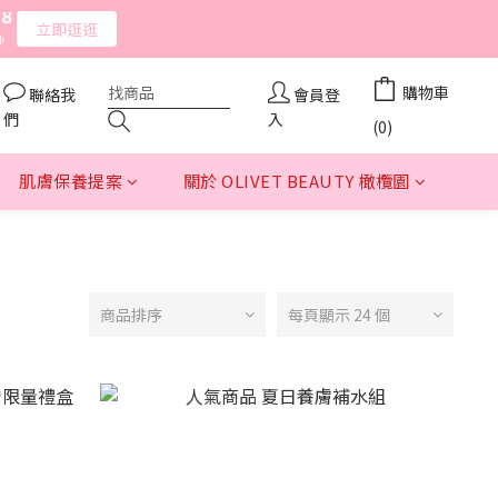
8
8
7
7
立即逛逛
立即逛逛
秒
秒
6
6
5
5
9
購物車
聯絡我
會員登
4
4
8
們
入
3
3
(0)
7
2
2
立即逛逛
秒
6
1
1
肌膚保養提案
關於 OLIVET BEAUTY 橄欖園
5
0
0
4
3
2
1
0
商品排序
每頁顯示 24 個