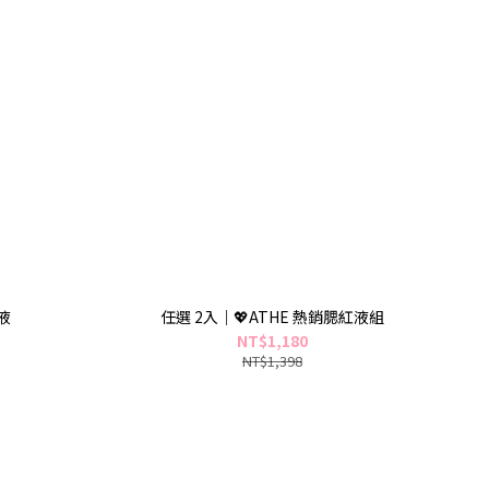
液
任選 2入｜💖ATHE 熱銷腮紅液組
NT$1,180
NT$1,398