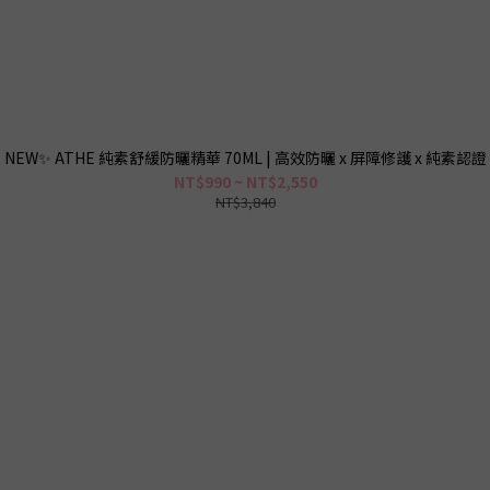
NEW✨ ATHE 純素舒緩防曬精華 70ML | 高效防曬 x 屏障修護 x 純素認證
NT$990 ~ NT$2,550
NT$3,840