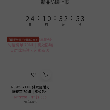
4
6
3
2
5
4
7
5
新品防曬上市
3
5
2
1
4
3
6
4
:
:
:
2
4
1
0
3
2
5
3
1
3
0
2
1
4
2
日
時
分
秒
0
2
1
0
3
1
1
0
2
0
韓國平均每 3 秒賣出 1 支🔥
0
1
0
NEW✨ ATHE 純素舒緩防
曬精華 70ML | 高效防曬
x 屏障修護 x 純素認證
NT$990 ~ NT$2,550
NT$3,840