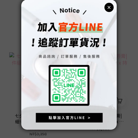
1
3
0
1
2
4
2
日
時
分
秒
0
2
0
1
3
1
1
0
2
0
0
1
七夕不煩惱! 送禮不出錯❤️
0
全台熱銷突破 5 萬支
七夕限定💖 怦然心動4件
ATHE 水潤唇彩潤唇膏|
組✨ 贈限量禮盒+愛心吊
觸唇即融 x 晶瑩光潤 x 持
飾
久滋潤
NT$2,680
NT$1,080
NT$3,358