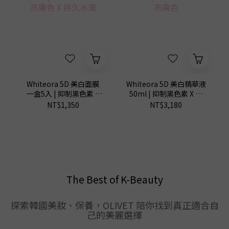
Whiteora 5D 美白面膜
Whiteora 5D 美白精華液
一盒5入 | 抑制黑色素 X
50ml | 抑制黑色素 X 提
提亮膚色 X 持久水潤
亮膚色
NT$1,350
NT$3,180
The Best of K-Beauty
探索韓國美妝、保養，OLIVET 陪你找到真正適合自
己的美麗選擇