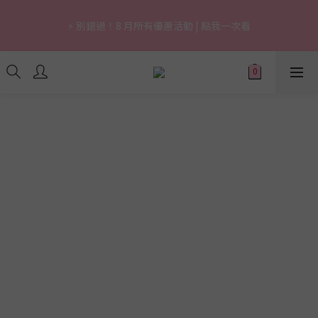
7
8
7
7
8
7
8
0
1
0
0
1
0
3
1
3
4
3
3
4
3
6
4
🔥 上市限定｜韓國3秒賣1支養膚防曬，最高現省 $1,290！
6
7
6
6
7
6
9
7
0
0
2
0
⚡ 別錯過！8 月所有優惠活動 | 點我一次看
2
3
:
2
2
:
3
2
:
5
3
立即逛逛
5
6
5
5
6
5
8
6
1
日
時
分
秒
1
2
1
1
2
1
4
2
4
5
4
4
5
4
7
5
0
0
1
0
0
1
0
3
1
3
4
3
3
4
3
6
4
🔥 上市限定｜韓國3秒賣1支養膚防曬，最高現省 $1,290！
0
0
2
0
2
3
:
2
2
:
3
2
:
5
3
立即逛逛
1
日
時
分
秒
1
2
1
1
2
1
4
2
0
0
1
0
0
1
0
3
1
0
0
2
0
1
0