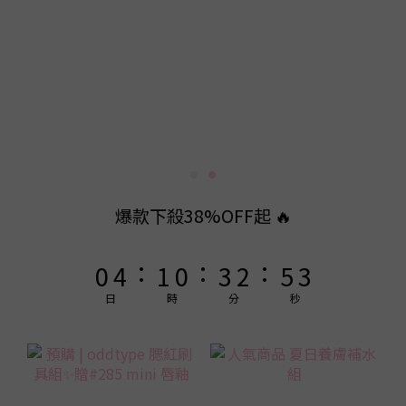
9
9
8
9
8
7
8
7
9
6
7
6
9
8
9
5
9
6
5
8
7
8
4
8
5
4
7
6
9
7
3
7
4
3
6
5
8
6
2
6
3
2
5
4
7
5
爆款下殺38%OFF起 🔥
1
5
2
1
4
3
6
4
:
:
:
0
4
1
0
3
2
5
3
3
0
2
1
4
2
日
時
分
秒
2
1
0
3
1
1
0
2
0
0
1