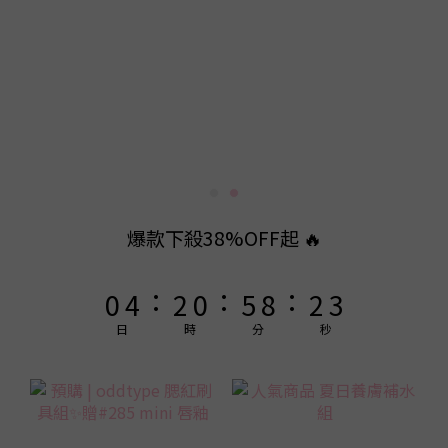
9
9
8
8
7
9
7
9
9
6
8
6
8
8
5
9
7
5
7
7
4
8
6
4
9
6
6
3
7
5
3
8
5
5
2
6
4
2
7
4
爆款下殺38%OFF起 🔥
4
1
5
3
1
6
9
3
3
:
:
:
0
4
2
0
5
8
2
2
3
1
4
7
1
日
時
分
秒
1
2
0
3
6
0
0
1
2
5
0
1
4