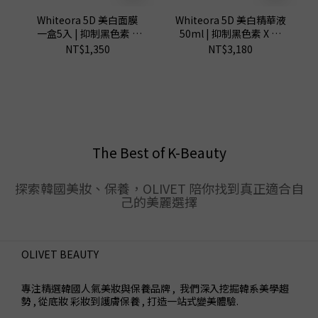
Whiteora 5D 美白面膜
Whiteora 5D 美白精華液
一盒5入 | 抑制黑色素 X
50ml | 抑制黑色素 X 提
提亮膚色 X 持久水潤
亮膚色
NT$1,350
NT$3,180
The Best of K-Beauty
探索韓國美妝、保養，OLIVET 陪你找到真正適合自
己的美麗選擇
OLIVET BEAUTY
專注精選韓國人氣美妝與保養品牌 , 我們深入挖掘韓系美學趨
勢 , 從底妝 彩妝到護膚保養 , 打造一站式變美體驗.