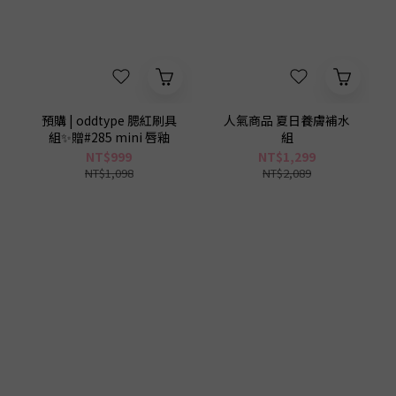
0
3
2
1
0
預購 | oddtype 腮紅刷具
人氣商品 夏日養膚補水
組✨贈#285 mini 唇釉
組
NT$999
NT$1,299
NT$1,098
NT$2,089