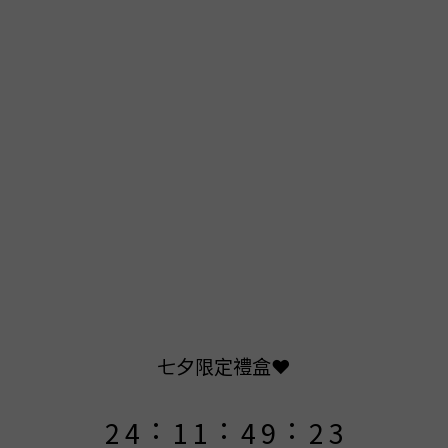
9
9
9
8
8
9
9
8
7
7
8
8
7
9
6
6
9
7
7
6
8
5
5
8
6
6
5
7
4
4
7
5
5
4
6
3
3
6
4
七夕限定禮盒❤️
4
3
5
2
2
5
3
3
:
:
:
2
4
1
1
4
9
2