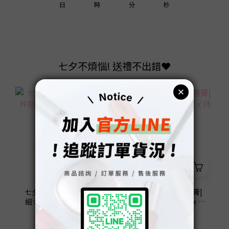
2
1
3
0
0
3
8
1
日
時
分
秒
1
0
2
2
7
0
0
1
1
6
0
0
5
七夕不煩惱! 送禮不出錯❤️
4
3
全台熱銷突破 5 萬支
2
1
0
七夕限定💖 怦然心動4件
ATHE 水潤唇彩潤唇膏|
組✨ 贈限量禮盒+愛心吊
觸唇即融 x 晶瑩光潤 x 持
飾
久滋潤
NT$2,680
NT$1,080
NT$3,358