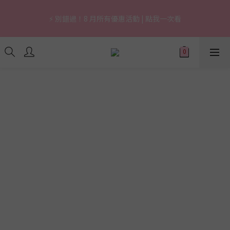
1
7
9
5
7
4
0
2
6
3
6
0
7
3
5
1
9
6
9
3
🔥 上市限定｜韓國3秒賣1支養膚防曬，最高現省 $1,290！
0
6
8
4
9
6
3
1
5
2
5
6
⚡ 別錯過！8 月所有優惠活動 | 點我一次看
2
4
:
0
8
:
5
8
:
2
立即逛逛
5
7
3
8
5
2
0
4
1
4
5
日
時
分
秒
1
3
7
4
7
1
4
6
2
7
4
1
3
0
3
4
0
2
6
3
6
0
3
5
1
9
6
9
3
🔥 上市限定｜韓國3秒賣1支養膚防曬，最高現省 $1,290！
0
2
2
3
1
5
2
5
2
4
:
0
8
:
5
8
:
2
立即逛逛
1
1
2
0
4
1
4
日
時
分
秒
1
3
7
4
7
1
0
0
1
3
0
3
0
2
6
3
6
0
0
2
2
1
5
2
5
1
1
0
4
1
4
0
0
3
0
3
2
2
1
1
0
0