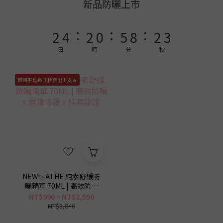
4
6
4
2
7
4
新品防曬上市
4
3
5
3
1
6
9
3
3
:
:
:
2
4
2
0
5
8
2
2
1
3
1
4
7
1
日
時
分
秒
1
0
2
0
3
6
0
0
1
2
5
韓國平均每 3 秒賣出 1 支🔥
0
1
4
0
3
2
1
0
NEW✨ ATHE 純素舒緩防
曬精華 70ML | 高效防曬
x 屏障修護 x 純素認證
NT$990 ~ NT$2,550
NT$3,840