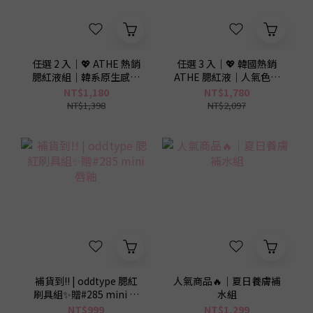
3
2
1
0
任選 2 入｜💖 ATHE 熱銷
任選 3 入｜💖 韓國熱銷
腮紅液組｜韓系原生感好
ATHE 腮紅液｜人氣色任
氣色組
選
NT$1,180
NT$1,780
NT$1,398
NT$2,097
補貨到!! | oddtype 腮紅
人氣商品🔥｜夏日養膚補
刷具組✨贈#285 mini 唇
水組
釉
NT$999
NT$1,299