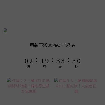
8
9
8
7
9
8
7
6
8
7
9
9
9
6
5
7
6
8
8
8
5
4
6
5
7
7
7
4
3
5
4
6
6
6
3
2
4
3
5
5
5
2
爆款下殺38%OFF起 🔥
1
3
2
4
4
4
1
:
:
:
0
2
1
9
3
3
3
0
1
0
8
2
2
2
日
時
分
秒
0
7
1
1
1
6
0
0
0
5
4