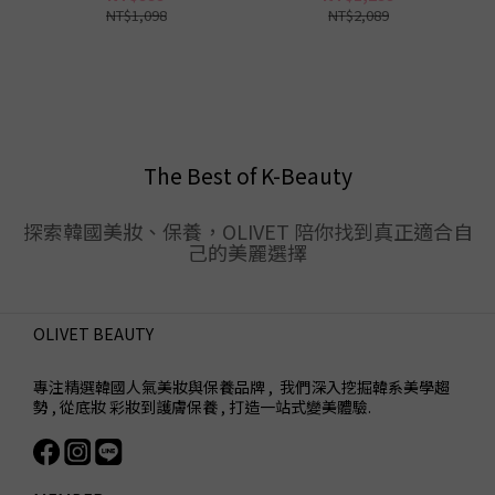
NT$1,098
NT$2,089
The Best of K-Beauty
探索韓國美妝、保養，OLIVET 陪你找到真正適合自
己的美麗選擇
OLIVET BEAUTY
專注精選韓國人氣美妝與保養品牌 , 我們深入挖掘韓系美學趨
勢 , 從底妝 彩妝到護膚保養 , 打造一站式變美體驗.