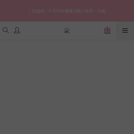
7
7
5
8
8
8
5
0
0
5
1
1
1
3
3
1
8
4
4
4
1
🔥 上市限定｜韓國3秒賣1支養膚防曬，最高現省 $1,290！
6
6
4
7
7
7
4
4
0
0
0
⚡ 別錯過！8 月所有優惠活動 | 點我一次看
2
2
:
0
7
:
3
3
:
3
0
立即逛逛
5
5
3
6
6
6
3
3
日
時
分
秒
1
1
6
2
2
2
4
4
2
9
5
5
5
2
2
0
0
5
1
1
1
3
3
1
8
4
4
4
1
🔥 上市限定｜韓國3秒賣1支養膚防曬，最高現省 $1,290！
1
4
0
0
0
2
2
:
0
7
:
3
3
:
3
0
立即逛逛
0
3
日
時
分
秒
1
1
6
2
2
2
2
0
0
5
1
1
1
1
4
0
0
0
0
3
2
1
0