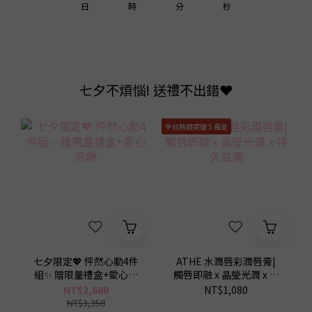
1
1
0
1
3
2
日
時
分
秒
0
0
0
2
1
1
0
0
七夕不煩惱! 送禮不出錯❤️
全台熱銷突破 5 萬支
七夕限定💖 怦然心動4件
ATHE 水潤唇彩潤唇膏|
組✨ 贈限量禮盒+愛心吊
觸唇即融 x 晶瑩光潤 x 持
9
9
飾
久滋潤
NT$2,680
NT$1,080
NT$3,358