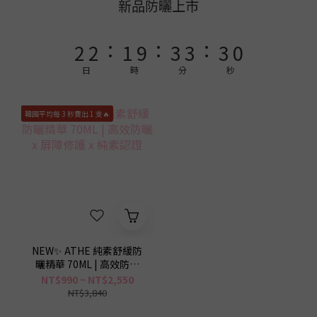
4
4
3
5
5
5
2
新品防曬上市
3
3
2
4
4
4
1
:
:
:
2
2
1
9
3
3
3
0
1
1
0
8
2
2
2
日
時
分
秒
0
0
7
1
1
1
6
0
0
0
韓國平均每 3 秒賣出 1 支🔥
5
4
3
2
1
0
NEW✨ ATHE 純素舒緩防
曬精華 70ML | 高效防曬
x 屏障修護 x 純素認證
NT$990 ~ NT$2,550
NT$3,840