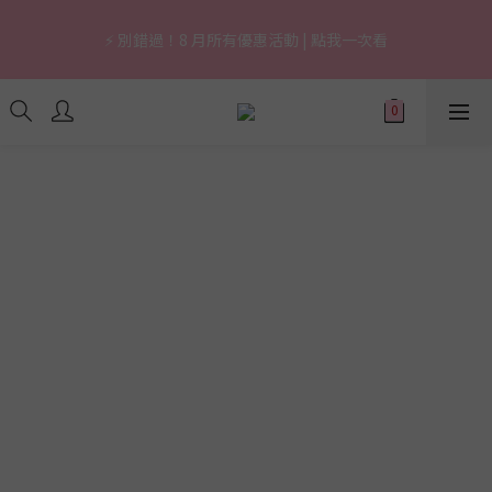
7
7
7
7
9
9
7
0
0
0
0
2
7
2
0
3
3
3
3
5
5
3
🔥 上市限定｜韓國3秒賣1支養膚防曬，最高現省 $1,290！
6
6
6
6
8
8
6
1
6
1
⚡ 別錯過！8 月所有優惠活動 | 點我一次看
2
2
:
2
2
:
4
9
:
4
2
立即逛逛
5
5
5
5
7
7
5
0
5
0
日
時
分
秒
1
1
1
1
3
8
3
1
4
4
4
4
6
6
4
4
0
0
0
0
2
7
2
0
3
3
3
3
5
5
3
🔥 上市限定｜韓國3秒賣1支養膚防曬，最高現省 $1,290！
3
1
6
1
2
2
:
2
2
:
4
9
:
4
2
立即逛逛
2
0
5
0
日
時
分
秒
1
1
1
1
3
8
3
1
1
4
0
0
0
0
2
7
2
0
0
3
1
6
1
2
0
5
0
1
4
0
3
2
1
0