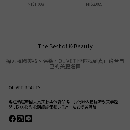
NT$1,098
NT$2,089
The Best of K-Beauty
探索韓國美妝、保養，OLIVET 陪你找到真正適合自
己的美麗選擇
OLIVET BEAUTY
專注精選韓國人氣美妝與保養品牌 , 我們深入挖掘韓系美學趨
勢 , 從底妝 彩妝到護膚保養 , 打造一站式變美體驗.