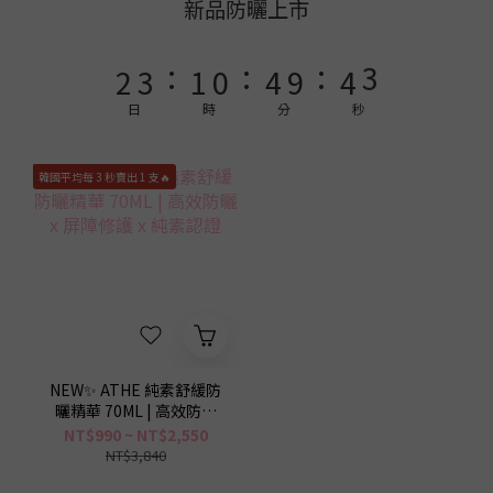
4
5
3
2
6
6
4
新品防曬上市
3
4
2
1
5
5
3
:
:
:
2
3
1
0
4
9
4
2
1
2
0
3
8
3
1
日
時
分
秒
0
1
2
7
2
0
0
1
6
1
韓國平均每 3 秒賣出 1 支🔥
0
5
0
4
3
2
1
0
NEW✨ ATHE 純素舒緩防
曬精華 70ML | 高效防曬
x 屏障修護 x 純素認證
NT$990 ~ NT$2,550
NT$3,840