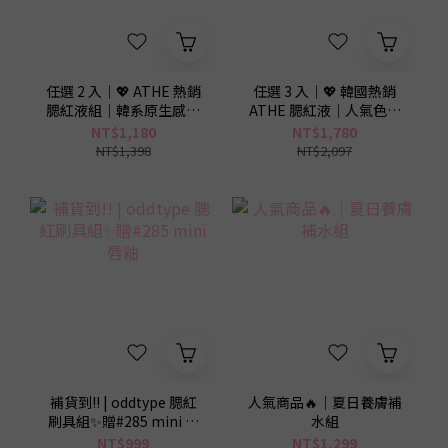
3
2
1
0
任選 2 入｜💖 ATHE 熱銷
任選 3 入｜💖 韓國熱銷
腮紅液組｜韓系原生感好
ATHE 腮紅液｜人氣色任
氣色組
選
NT$1,180
NT$1,780
NT$1,398
NT$2,097
補貨到!! | oddtype 腮紅
人氣商品🔥｜夏日養膚補
刷具組✨贈#285 mini 唇
水組
釉
NT$999
NT$1,299