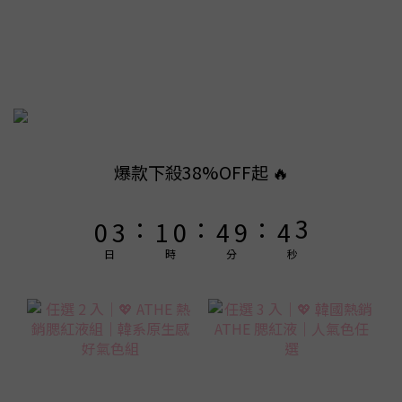
8
9
8
7
8
7
9
6
9
7
6
8
5
8
6
5
9
9
7
4
7
5
4
8
8
6
3
6
4
3
7
7
5
2
5
3
2
6
6
4
爆款下殺38%OFF起 🔥
1
4
2
1
5
5
3
:
:
:
0
3
1
0
4
9
4
2
2
0
3
8
3
1
日
時
分
秒
1
2
7
2
0
0
1
6
1
0
5
0
4