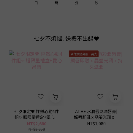
1
2
0
3
3
1
日
時
分
秒
0
1
2
2
0
0
1
1
0
0
七夕不煩惱! 送禮不出錯❤️
全台熱銷突破 5 萬支
七夕限定💖 怦然心動4件
ATHE 水潤唇彩潤唇膏|
組✨ 贈限量禮盒+愛心吊
觸唇即融 x 晶瑩光潤 x 持
9
9
飾
久滋潤
NT$2,680
NT$1,080
NT$3,358