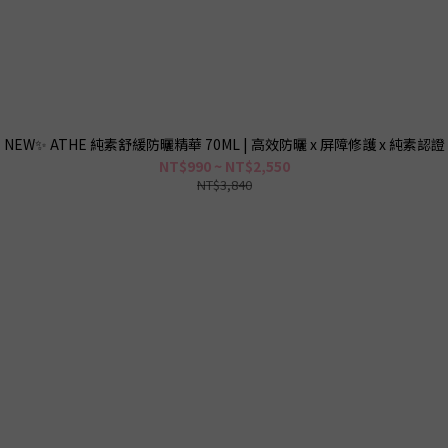
NEW✨ ATHE 純素舒緩防曬精華 70ML | 高效防曬 x 屏障修護 x 純素認證
NT$990 ~ NT$2,550
NT$3,840